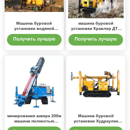
Машина буровой
машина буровой
установки водяной
установки Кравлер ДТХ
скважины глубокой ямы
200м ХВЗ гидравлическая
Кравлер ДЖК300
Получить лучшую
Получить лучшую
цену
цену
минирования анкера 200м
Машина буровой
машина полностью
установки Худраулик
гидравлического
300м ДТХ для водяной