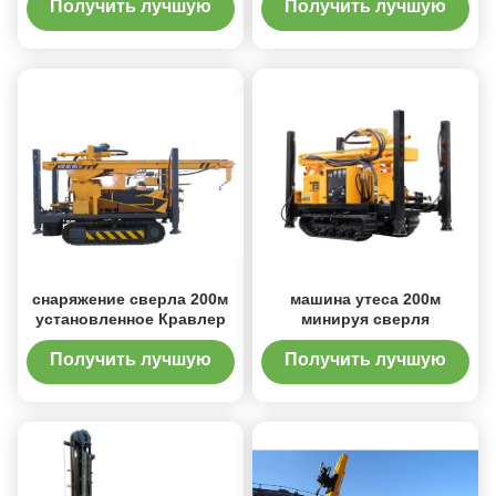
роторного сверля
скважины
Получить лучшую
Получить лучшую
цену
цену
снаряжение сверла 200м
машина утеса 200м
установленное Кравлер
минируя сверля
Получить лучшую
Получить лучшую
цену
цену