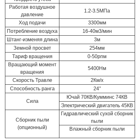
Работая воздушное
1.2-3.5МПа
давление
Ход подачи
3300мм
Потребление воздуха
16-40м3/мин
Штанг-изменяя длина
3м
Земной просвет
254мм
Тариф вращения
0-50рпм
Вращающий момент
5400Нм
вращения
Скорость Травле
2Км/х
Способность ранга
24°
Ючай 70КВ/Кумминс 74КВ
Сила
Электрический двигатель 45КВ
Гидравлический сухой сборник
Сборник пыли
пыли
(опционный)
Влажный сборник пыли