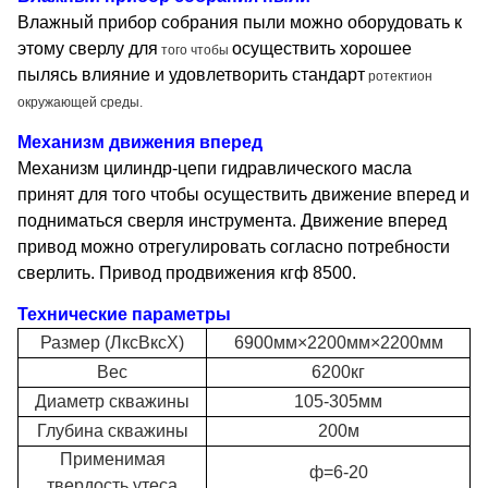
Влажный прибор собрания пыли можно оборудовать к
этому сверлу для
осуществить хорошее
того чтобы
пылясь влияние и удовлетворить стандарт
ротектион
окружающей среды.
Механизм движения вперед
Механизм цилиндр-цепи гидравлического масла
принят для того чтобы осуществить движение вперед и
подниматься сверля инструмента. Движение вперед
привод можно отрегулировать согласно потребности
сверлить. Привод продвижения кгф 8500.
Технические параметры
Размер (ЛксВксХ)
6900мм×2200мм×2200мм
Вес
6200кг
Диаметр скважины
105-305мм
Глубина скважины
200м
Применимая
ф=6-20
твердость утеса