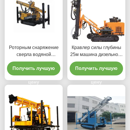
Роторным снаряжение
Кравлер силы глубины
сверла водяной
25м машина дизельного
скважины 300м
гидравлического сверля
Получить лучшую
гидравлическим
Получить лучшую
установленное Кравлер
цену
цену