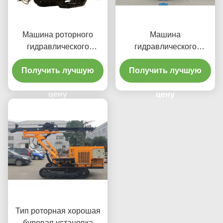
Машина роторного
Машина
гидравлического
гидравлического
Кравлер двигателя
Кравлер водяной
Получить лучшую
дизеля сверля
Получить лучшую
скважины
гидравлического сверля
цену
цену
Тип роторная хорошая
буровая установка