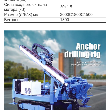
Сила входного сигнала
30+1.5
мотора (кВ)
Размер (Л*В*Х) мм
3000С1800С1500
Вес (кг)
1300