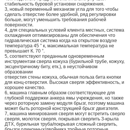
стабильность буровой установки снаряжения.
3, новый переменный механизм угла для того чтобы
сделать отверстие более удобной, ряд регулировки
больше, могут уменьшить требования рабочей
поверхности.
4, для специальных условий клиента местных, система
охлаждения оптимизированы для обеспечения что
гидравлическая система когда на открытом воздухе
температура 45 ° к, максимальная температура не
превышает К. 70 °.
5, соответствуют преданным одновременным
инструментам сверла кожуха (бурильной трубе, кожуху,
эксцентричному биту, етк.), в неустойчивом
образовании
отверстия стены кожуха, обычная польза бита кнопки
для конц-отверстия. Высокая сверля эффективность, и
хорошее качество.
6, машина главным образом соответствующее для
глубокой поддержки анкера ямы учреждения, но также
через роторную замену модуля брызг, поэтому машина
может быть роторной конструкцией брызг двигателя.
7, машина минирования сверля могут встретить сверло
сверля, молоток сверля, покрывая сверлить 3-крыла
ДТХ, бурильная труба/покрывая сложный сверлить,
брызги одиночных/двойника тройные роторные,