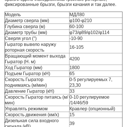
фиксированные брызги, брызги качания и так далее.
Модель
МДЛ80
Диаметр сверла (мм)
φ100-φ210
Глубина сверла (м)
60-100
Диаметр трубы (мм)
φ73/φ89/φ102/φ114
Сверля угол (°)
-10-90
Гыратор вывело наружу
16-105
роторная скорость
Вращающий момент выхода
4200
Гыратор (Н. м)
Ход Гыратор (мм)
1800
Подъем Гыратор (кН)
65
Скорость Гыратор
0-5 регулируемых 7,
поднимаясь (м/мин)
23,30
Давление Гыратор (кН)
33
Скорость Гыратор питаясь (м/
0-10 регулируемое
мин)
/14/46/59
Управлять режимом
Кравлер (опционный)
Скорость движения (км/х)
15
Дизельная сила входного
39
сигнала (кВ)