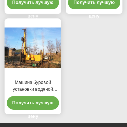
Получить лучшую
Получить лучшую
анкера Кравлер
СМЗ130
цену
цену
Машина буровой
установки водяной
скважины глубокой ямы
Получить лучшую
Кравлер ДЖК300
цену