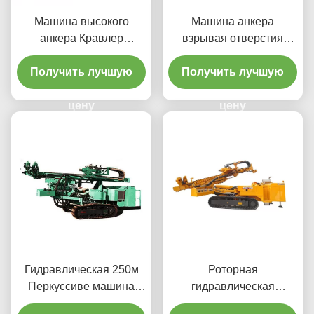
Машина высокого
Машина анкера
анкера Кравлер
взрывая отверстия
воздушного давления
Кравлер конструкции
Получить лучшую
ДТХ сверля
Получить лучшую
сверля
цену
цену
Гидравлическая 250м
Роторная
Перкуссиве машина
гидравлическая
земного анкера сверля
буровая установка