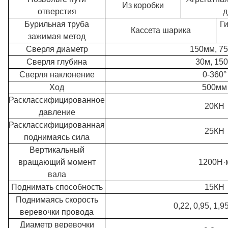
Из коробки
отверстия
д
Бурильная труба
Г
Кассета шарика
зажимая метод
Сверля диаметр
150мм, 7
Сверля глубина
30м, 15
Сверля наклонение
0-360°
Ход
500мм
Расклассифицированное
20КН
давление
Расклассифицированная
25КН
поднимаясь сила
Вертикальный
вращающий момент
1200Н·
вала
Поднимать способность
15КН
Поднимаясь скорость
0,22, 0,95, 1,9
веревочки провода
Диаметр веревочки