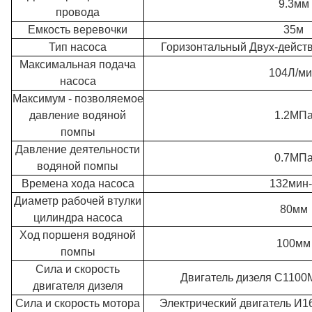
9.3мм
провода
Емкость веревочки
35м
Тип насоса
Горизонтальный Двух-дейст
Максимальная подача
104Л/м
насоса
Максимум - позволяемое
давление водяной
1.2МП
помпы
Давление деятельности
0.7МП
водяной помпы
Времена хода насоса
132мин-
Диаметр рабочей втулки
80мм
цилиндра насоса
Ход поршеня водяной
100мм
помпы
Сила и скорость
Двигатель дизеля С1100М
двигателя дизеля
Сила и скорость мотора
Электрический двигатель И1