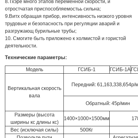
8.Тхэре много этапов переменной скорости, и
отростчатая приспособляемостьь сильна;
9.Витх обращая прибор, интенсивность низкого уровня
трудовые и безопасность при регуляции аварий и
разгружающ бурильные трубы;
10. Смогите быть приложено к холмистой и гористой
деятельности.
Технические параметры:
Модель
ГСИБ-1
ГСИБ-1А
ГС
Передний: 61,163,338,654р/
Вертикальная скорость
вала
Обратный: 45р/мин
Размеры (высота
1400×1000×1500мм
17
ширины кс длины кс)
Вес (исключая силы)
500Кг
Позвольте пути
Агрегатная