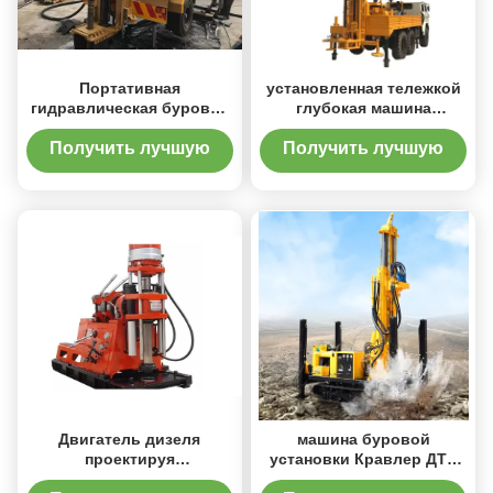
Портативная
установленная тележкой
гидравлическая буровая
глубокая машина
установка водяной
буровой установки
скважины
водяной скважины
Получить лучшую
Получить лучшую
скважины
цену
цену
Двигатель дизеля
машина буровой
проектируя
установки Кравлер ДТХ
геологохимическую
200м ХВЗ гидравлическая