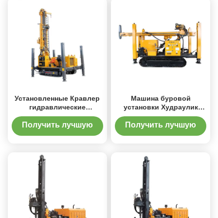
Установленные Кравлер
Машина буровой
гидравлические
установки Худраулик
роторные буровые
300м ДТХ для водяной
установки водяной
скважины
Получить лучшую
Получить лучшую
скважины
цену
цену