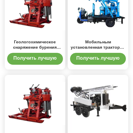
Геологохимическое
Мобильным
снаряжение бурения
установленная трактором
керна исследования
машина буровой
1000м гидравлическое
установки скважины
Получить лучшую
Получить лучшую
воды
цену
цену