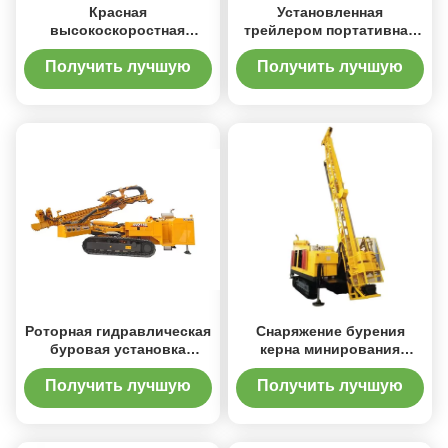
Красная
Установленная
высокоскоростная
трейлером портативная
компактная буровая
машина буровой
установка
установки водяной
Получить лучшую
Получить лучшую
гидравлического
скважины
цену
цену
инженерства
Роторная гидравлическая
Снаряжение бурения
буровая установка
керна минирования
анкера Кравлер СМЗ130
Кравлер
Получить лучшую
Получить лучшую
цену
цену