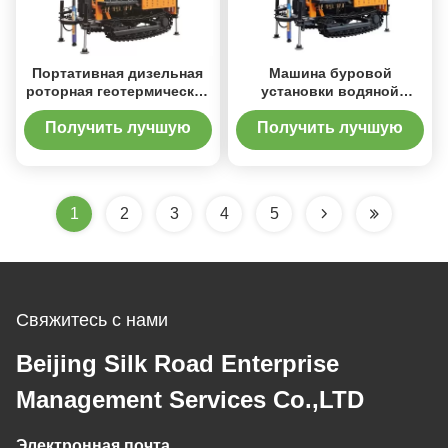
Портативная дизельная
Машина буровой
роторная геотермическая
установки водяной
буровая установка
скважины роторная
водяной скважины
Получить лучшую
Получить лучшую
цену
цену
1
2
3
4
5
Свяжитесь с нами
Beijing Silk Road Enterprise
Management Services Co.,LTD
Электронная почта