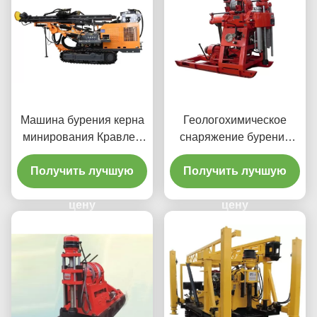
Машина бурения керна
Геологохимическое
минирования Кравлер
снаряжение бурения
строительной техники
керна исследования
Получить лучшую
1000м гидравлическое
Получить лучшую
цену
цену