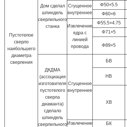
Φ50×5.5
Дом сделал
Сгущенное
шпиндель
внутреннее
Φ60×6
сверлильного
Φ55.5×4.75
Извлечение
станка
Φ71×5
ядра с
Пустотелое
линией
сверло
Φ89×5
провода
наибольшего
диаметра
БВ
сверления
ДКДМА
НВ
(ассоциация
изготовителя
Сгущенное
пустотелого
внутреннее
сверла
ХВ
диаманта)
сделало
шпиндель
Извлечение
БК
сверлильного