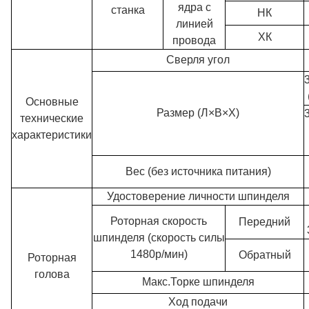
ядра с
станка
НК
линией
ХК
провода
Сверля угол
Основные
Размер (Л×В×Х)
технические
характеристики
Вес (без источника питания)
Удостоверение личности шпинделя
Роторная скорость
Передний
шпинделя (скорость силы
1480р/мин)
Обратный
Роторная
голова
Макс.Торке шпинделя
Ход подачи