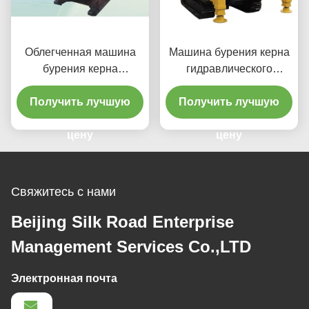
Облегченная машина
Машина бурения керна
бурения керна
гидравлического
гидравлического
минирования глубокой
Получить лучшую
минирования СИ-4
Получить лучшую
ямы СИД-3
цену
цену
Свяжитесь с нами
Beijing Silk Road Enterprise
Management Services Co.,LTD
Электронная почта