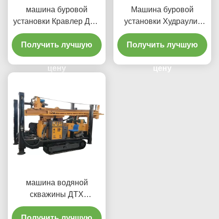
машина буровой
Машина буровой
установки Кравлер ДТХ
установки Худраулик
200м ХВЗ
300м ДТХ для водяной
Получить лучшую
гидравлическая
Получить лучшую
скважины
цену
цену
машина водяной
скважины ДТХ
минирования скважины
Получить лучшую
300м сверля