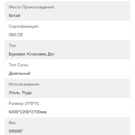
Место Происхождения:
Китай
Сертификация:
ISO,CE
Тип:
Буровая Установка Дтх
Тип Силы:
Дизельный
Использование:
Уголь, Руда
Размер (л*в*х):
6000*2200*2700мм
Вес:
5800КГ