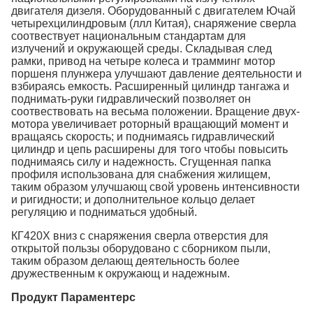
двигателя дизеля. Оборудованный с двигателем Ючай
четырехцилиндровым (ллл Китая), снаряжение сверла
соотвествует национальным стандартам для
излучений и окружающей среды. Складывая след
рамки, привод на четыре колеса и трамминг мотор
поршеня плунжера улучшают давление деятельности и
взбираясь емкость. Расширенный цилиндр тангажа и
поднимать-руки гидравлический позволяет он
соотвествовать на весьма положении. Вращение двух-
мотора увеличивает роторный вращающий момент и
вращаясь скорость; и поднимаясь гидравлический
цилиндр и цепь расширены для того чтобы повысить
поднимаясь силу и надежность. Сгущенная папка
профиля использована для снабжения жилищем,
таким образом улучшающ свой уровень интенсивности
и ригидности; и дополнительное кольцо делает
регуляцию и подниматься удобный.
КГ420Х вниз с снаряжения сверла отверстия для
открытой пользы оборудовано с сборником пыли,
таким образом делающ деятельность более
дружественным к окружающ и надежным.
Продукт Параментерс