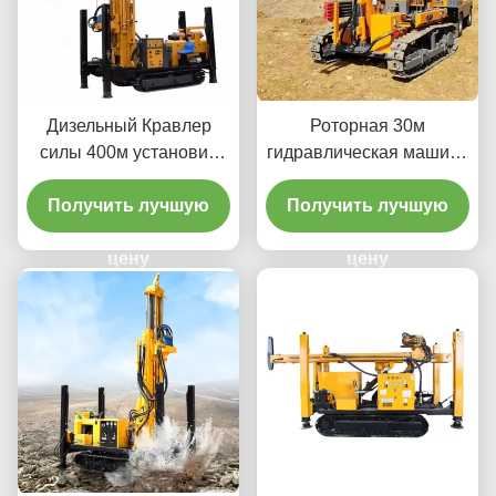
Дизельный Кравлер
Роторная 30м
силы 400м установил
гидравлическая машина
машину воздуха ДТХ
ДТХ сверля для
Получить лучшую
сверля
Получить лучшую
минировать
цену
цену