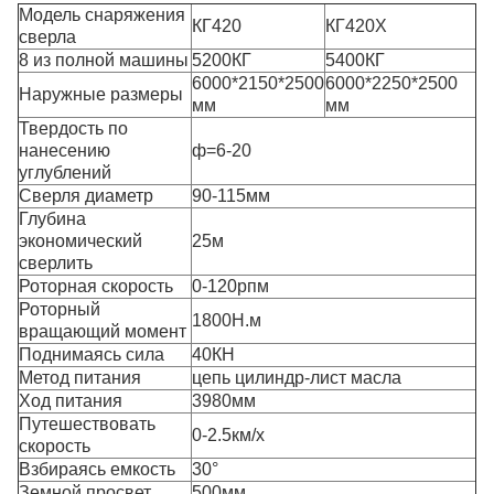
Модель снаряжения
КГ420
КГ420Х
сверла
8 из полной машины
5200КГ
5400КГ
6000*2150*2500
6000*2250*2500
Наружные размеры
мм
мм
Твердость по
нанесению
ф=6-20
углублений
Сверля диаметр
90-115мм
Глубина
экономический
25м
сверлить
Роторная скорость
0-120рпм
Роторный
1800Н.м
вращающий момент
Поднимаясь сила
40КН
Метод питания
цепь цилиндр-лист масла
Ход питания
3980мм
Путешествовать
0-2.5км/х
скорость
Взбираясь емкость
30°
Земной просвет
500мм