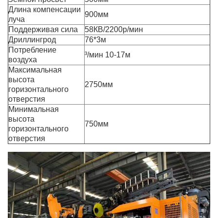
Длина компенсации
900мм
луча
Поддерживая сила
58КВ/2200р/мин
Дриллингрод
76*3м
Потребление
³/мин 10-17м
воздуха
Максимальная
высота
2750мм
горизонтального
отверстия
Минимальная
высота
750мм
горизонтального
отверстия