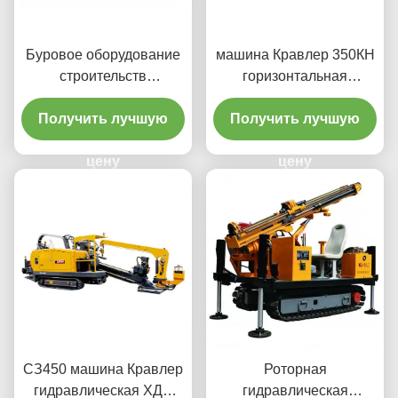
Буровое оборудование
машина Кравлер 350КН
строительств
горизонтальная
горизонтальное
дирекционная сверля
Получить лучшую
дирекционное
Получить лучшую
цену
цену
СЗ450 машина Кравлер
Роторная
гидравлическая ХДД
гидравлическая