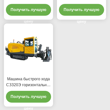
горизонтальная сверля
горизонтальная
Получить лучшую
дирекционная сверля
Получить лучшую
машина
цену
цену
Машина быстрого хода
СЗ320Э горизонтальная
дирекционная сверля
Получить лучшую
цену