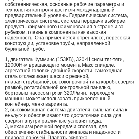
собственническая, основные рабочие параметры и
технология контроля достигли международный
предварительный уровень. Гидравлическая система,
электрическая система, система передачи выбирает
продукты фирменного наименования в стране и за
рубежом, главные компоненты как высокая
надежность. Она применяется к тренчлесс, пересекая
конструкции, установке трубы, направленной
бурильной трубе.
1, двигатель Кумминс (153КВ), 320кН силы тяг-тяги,
12000Н·м вращающего момента Макс.спиндле,
агрегатной головки двойной скорости, самоходная
сталь отслеживает шасси с резиной,
плавая струбциной, высокопрочной типа коробк сверля
рамкой, ротатабельной контрольной панелью,
бортовым насосом грязи 320Л/мин, переходом
машины может использовать прикрепленный
контейнер, меню варианта.
2, высокомощная система двигателя, сильная сила к
еньлугх и обеспечивают что достаточная сила для
сверлят внутри различные условия труда.
3, механизм реечной передачи сползая, для
обеспечения стабильности экипажа и надежности
привода рабочей. Плавать экипажа.